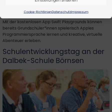
Einstellungen ansehen
Cookie-Richtlinien
Datenschutz
Impressum
Mit der kostenlosen App Swift Playgrounds können
bereits Grundschüler*innen spielerisch Apples
Programmiersprache lernen und kreative, virtuelle
Abenteuer erleben.
Schulentwicklungstag an der
Dalbek-Schule Börnsen