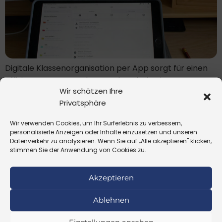
Digitale Klassenorganisation per App sorgt für einen
effizienteren Tag und spart obendrein eine Menge
Wir schätzen Ihre
Papier.
Privatsphäre
Mit Swift Playgrounds richtig
Wir verwenden Cookies, um Ihr Surferlebnis zu verbessern,
programmieren lernen
personalisierte Anzeigen oder Inhalte einzusetzen und unseren
Datenverkehr zu analysieren. Wenn Sie auf „Alle akzeptieren" klicken,
stimmen Sie der Anwendung von Cookies zu.
Akzeptieren
Ablehnen